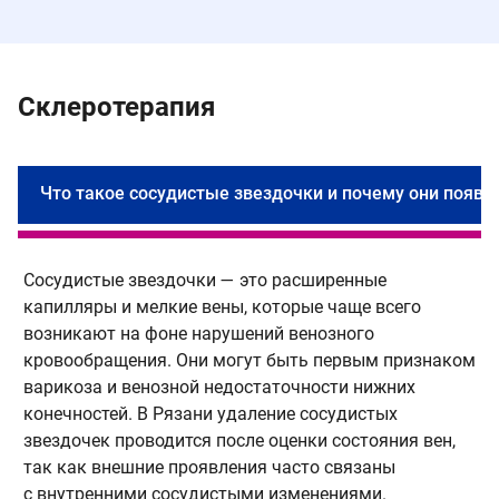
Склеротерапия
Что такое сосудистые звездочки и почему они появл
Сосудистые звездочки — это расширенные
П
капилляры и мелкие вены, которые чаще всего
в
возникают на фоне нарушений венозного
к
кровообращения. Они могут быть первым признаком
в
варикоза и венозной недостаточности нижних
в
конечностей. В Рязани удаление сосудистых
н
звездочек проводится после оценки состояния вен,
м
так как внешние проявления часто связаны
з
с внутренними сосудистыми изменениями.
Э