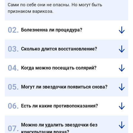
Сами по себе они не опасны. Но могут быть
признаком варикоза.
Болезненна ли процедура?
Процедура
переносится
Сколько длится восстановление?
комфортно.
Восстановление
Используются
минимальное.
щадящие
Когда можно посещать солярий?
Ограничения
методы.
Через
кратковременные.
1,5
Могут ли звездочки появиться снова?
-
При
2
наличии
месяца
Есть ли какие противопоказания?
варикоза
после
Беременность
возможно
прохождения
и
повторное
склеротерапии.
Можно ли удалить звездочки без
индивидуальная
появление.
консультации врача?
не
Поэтому