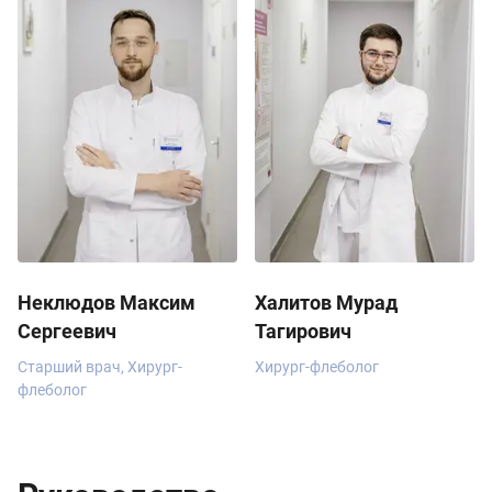
Неклюдов Максим
Халитов Мурад
Сергеевич
Тагирович
Старший врач, Хирург-
Хирург-флеболог
флеболог