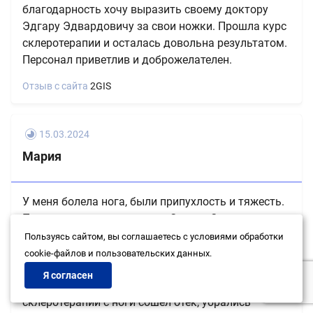
благодарность хочу выразить своему доктору
Эдгару Эдвардовичу за свои ножки. Прошла курс
склеротерапии и осталась довольна результатом.
Персонал приветлив и доброжелателен.
Отзыв с сайта
2GIS
15.03.2024
Мария
У меня болела нога, были припухлость и тяжесть.
Пришла на консультацию к Эдгару Эдвардовичу.
Он назначил склеротерапию (5 сеансов),
Пользуясь сайтом, вы соглашаетесь с условиями обработки
я согласилась. Огромное спасибо
cookie-файлов и пользовательских данных.
за профессионализм Эдгару Эдвардовичу
Я согласен
за доброту и качество лечения. После
склеротерапии с ноги сошёл отёк, убрались